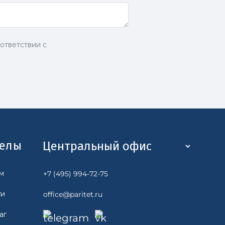
ответствии с
делы
м
+7 (495) 994-72-75
ги
office@paritet.ru
аг