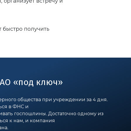
 организует встречу и
 быстро получить
АО «под ключ»
рного общества при учреждении за 4 дня.
ься в ФНС и
ивать госпошлины. Достаточно одному из
ься к нам, и компания
ана.