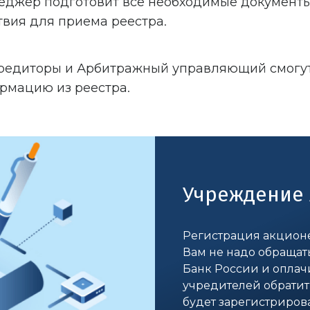
джер подготовит все необходимые документы,
твия для приема реестра.
кредиторы и Арбитражный управляющий смогут
рмацию из реестра.
Учреждение 
Регистрация акционе
Вам не надо обращат
Банк России и оплач
учредителей обратит
будет зарегистриров