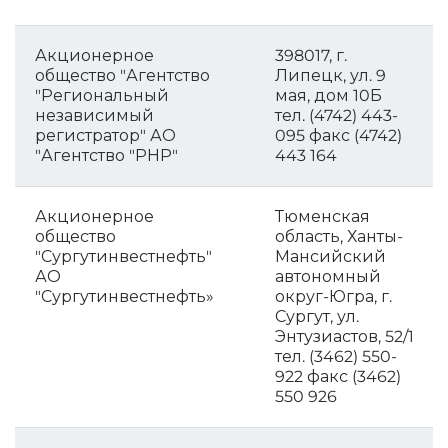
Акционерное
398017, г.
общество "Агентство
Липецк, ул. 9
"Региональный
мая, дом 10Б
независимый
тел. (4742) 443-
регистратор" АО
095 факс (4742)
"Агентство "РНР"
443 164
Акционерное
Тюменская
общество
область, Ханты-
"Сургутинвестнефть"
Мансийский
АО
автономный
"Сургутинвестнефть»
округ-Югра, г.
Сургут, ул.
Энтузиастов, 52/1
тел. (3462) 550-
922 факс (3462)
550 926