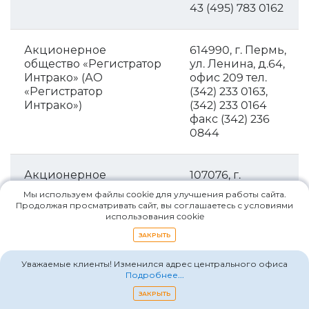
43 (495) 783 0162
Акционерное
614990, г. Пермь,
общество «Регистратор
ул. Ленина, д.64,
Интрако» (АО
офис 209 тел.
«Регистратор
(342) 233 0163,
Интрако»)
(342) 233 0164
факс (342) 236
0844
Акционерное
107076, г.
общество
Москва, ул. ул.
Мы используем файлы cookie для улучшения работы сайта.
«Независимая
Стромынка, д. 18,
Продолжая просматривать сайт, вы соглашаетесь с условиями
регистраторская
корп. 5Б, пом. IX
использования cookie
компания» (АО
тел. (495) 989
ЗАКРЫТЬ
«Независимая
7650, факс (495)
регистраторская
989 7682
Уважаемые клиенты! Изменился адрес центрального офиса
компания»)
Подробнее...
ЗАКРЫТЬ