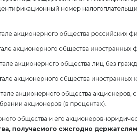
дентификационный номер налогоплательщик
итале акционерного общества российских фи
итале акционерного общества иностранных ф
тале акционерного общества лиц без гражда
итале акционерного общества иностранных 
итале акционерного общества акционеров, с
брании акционеров (в процентах).
ного общества и его акционеров-юридичес
тва, получаемого ежегодно держателя