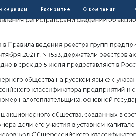
н сервисы
Раскрытие
О компании
тавления регистраторами сведений об акци
и в Правила ведения реестра групп предпр
нтября 2021 г. N 1533, держатели реестров
дно в срок до 5 июля предоставляют в Рос
ерного общества на русском языке с указ
сийского классификатора предприятий и о
омер налогоплательщика, основной госуда
ц акционерного общества, созданных в соо
нера доли его участия в уставном капитале
еров: код Общероссийского классификатор