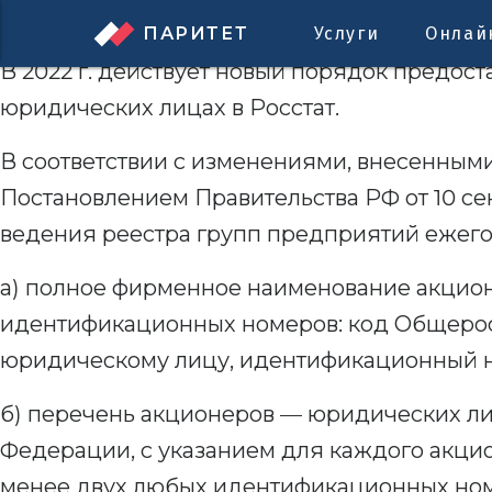
Уважаемые клиенты!
ПАРИТЕТ
Услуги
Онлай
В 2022 г. действует новый порядок предос
юридических лицах в Росстат.
В соответствии с изменениями, внесенным
Постановлением Правительства РФ от 10 се
ведения реестра групп предприятий ежего
а) полное фирменное наименование акцион
идентификационных номеров: код Общерос
юридическому лицу, идентификационный н
б) перечень акционеров — юридических ли
Федерации, с указанием для каждого акцио
менее двух любых идентификационных ном