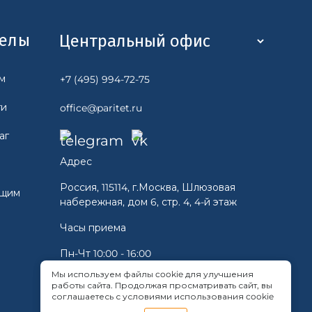
делы
м
+7 (495) 994-72-75
ги
office@paritet.ru
аг
Адрес
Россия, 115114, г.Москва, Шлюзовая
ющим
набережная, дом 6, стр. 4, 4-й этаж
Часы приема
Пн-Чт 10:00 - 16:00
Пт 10:00 -15:00
Мы используем файлы cookie для улучшения
Cб, Вс - Выходной
работы сайта. Продолжая просматривать сайт, вы
соглашаетесь с условиями использования cookie