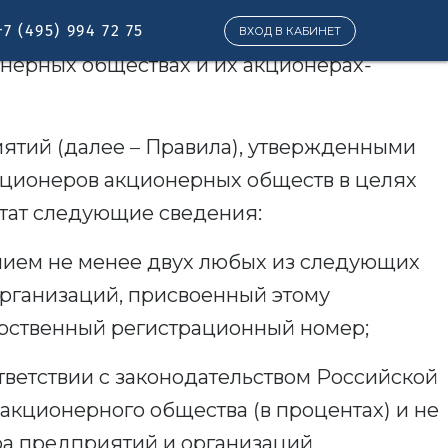
+7 (495) 994 72 75
ВХОД В КАБИНЕТ
онерных обществах и их акционерах-
иятий (далее – Правила), утвержденными
 акционеров акционерных обществ в целях
стат следующие сведения:
анием не менее двух любых из следующих
рганизаций, присвоенный этому
рственный регистрационный номер;
тветствии с законодательством Российской
 акционерного общества (в процентах) и не
а предприятий и организаций,