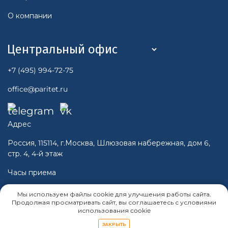
О компании
+7 (495) 994-72-75
office@paritet.ru
Адрес
Россия, 115114, г.Москва, Шлюзовая набережная, дом 6,
стр. 4, 4-й этаж
Часы приема
Пн-Чт 10:00 - 16:00
Мы используем файлы cookie для улучшения работы сайта.
Пт 10:00 -15:00
Продолжая просматривать сайт, вы соглашаетесь с условиями
использования cookie
Cб, Вс - Выходной
ЗАКРЫТЬ