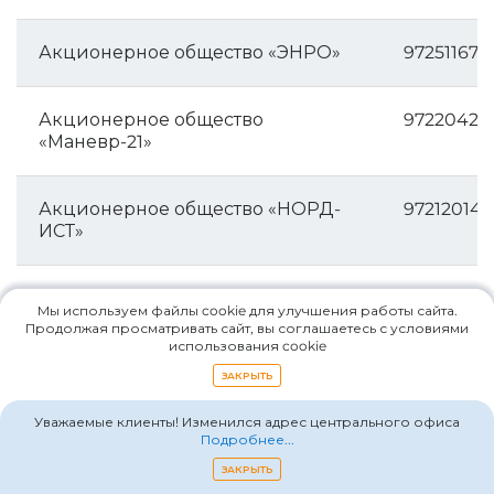
Акционерное общество «ЭНРО»
972511678
Акционерное общество
97220424
«Маневр-21»
Акционерное общество «НОРД-
972120149
ИСТ»
Акционерное общество
770191747
Мы используем файлы cookie для улучшения работы сайта.
«Экопласт»
Продолжая просматривать сайт, вы соглашаетесь с условиями
использования cookie
ЗАКРЫТЬ
Акционерное общество
34450129
«Независимая Инвестиционная
Уважаемые клиенты! Изменился адрес центрального офиса
Компания»
Подробнее...
ЗАКРЫТЬ