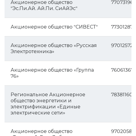
Акционерное общество
77073196
"Эс.Пи.Ай. Ай.Пи. СиАйЭс"
Акционерное общество "СИВЕСТ"
77301287
Акционерное общество «Русская
970125727
Электротехника»
Акционерное общество «Группа
76061367
76»
Региональное Акционерное
78381160
общество энергетики и
электрификации «Единые
электрические сети»
Акционерное общество
97020586