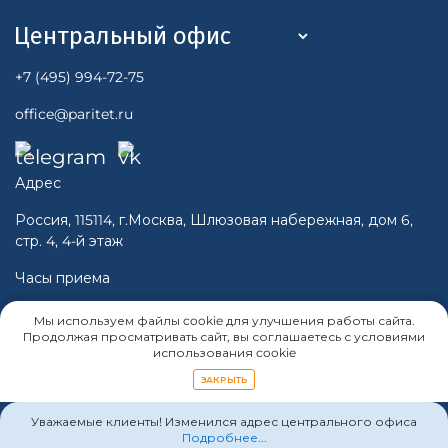
+7 (495) 994-72-75
office@paritet.ru
Адрес
Россия, 115114, г.Москва, Шлюзовая набережная, дом 6,
стр. 4, 4-й этаж
Часы приема
Пн-Чт 10:00 - 16:00
Мы используем файлы cookie для улучшения работы сайта.
Пт 10:00 -15:00
Продолжая просматривать сайт, вы соглашаетесь с условиями
использования cookie
Cб, Вс - Выходной
ЗАКРЫТЬ
Уважаемые клиенты! Изменился адрес центрального офиса
Подробнее...