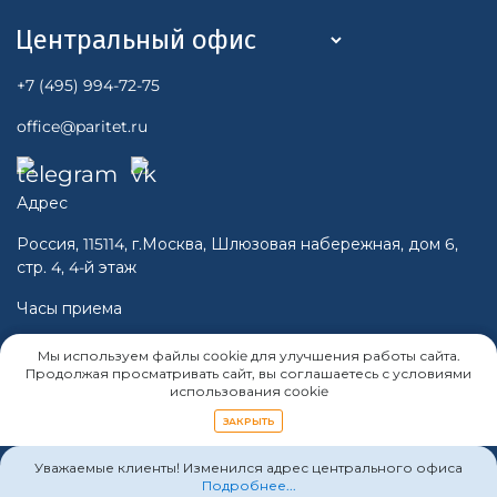
+7 (495) 994-72-75
office@paritet.ru
Адрес
Россия, 115114, г.Москва, Шлюзовая набережная, дом 6,
стр. 4, 4-й этаж
Часы приема
Пн-Чт 10:00 - 16:00
Мы используем файлы cookie для улучшения работы сайта.
Пт 10:00 -15:00
Продолжая просматривать сайт, вы соглашаетесь с условиями
использования cookie
Cб, Вс - Выходной
ЗАКРЫТЬ
Уважаемые клиенты! Изменился адрес центрального офиса
Подробнее...