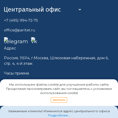
+7 (495) 994-72-75
office@paritet.ru
Адрес
Россия, 115114, г.Москва, Шлюзовая набережная, дом 6,
стр. 4, 4-й этаж
Часы приема
Пн-Чт 10:00 - 16:00
Мы используем файлы cookie для улучшения работы сайта.
Пт 10:00 -15:00
Продолжая просматривать сайт, вы соглашаетесь с условиями
использования cookie
Cб, Вс - Выходной
ЗАКРЫТЬ
Уважаемые клиенты! Изменился адрес центрального офиса
Подробнее...