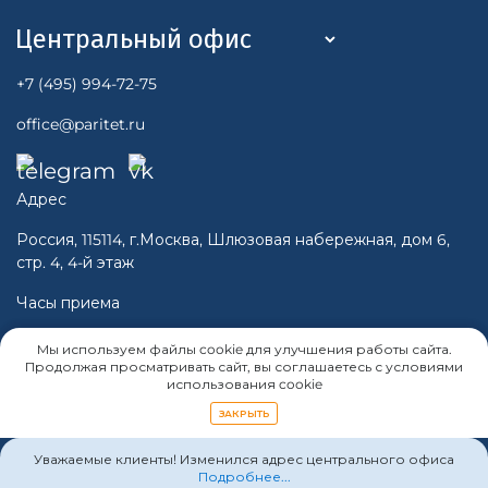
+7 (495) 994-72-75
office@paritet.ru
Адрес
Россия, 115114, г.Москва, Шлюзовая набережная, дом 6,
стр. 4, 4-й этаж
Часы приема
Пн-Чт 10:00 - 16:00
Мы используем файлы cookie для улучшения работы сайта.
Пт 10:00 -15:00
Продолжая просматривать сайт, вы соглашаетесь с условиями
использования cookie
Cб, Вс - Выходной
ЗАКРЫТЬ
Уважаемые клиенты! Изменился адрес центрального офиса
Подробнее...