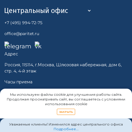
+7 (495) 994-72-75
office@paritet.ru
Адрес
Россия, 115114, г.Москва, Шлюзовая набережная, дом 6,
стр. 4, 4-й этаж
Часы приема
Пн-Чт 10:00 - 16:00
Мы используем файлы cookie для улучшения работы сайта.
Пт 10:00 -15:00
Продолжая просматривать сайт, вы соглашаетесь с условиями
использования cookie
Cб, Вс - Выходной
ЗАКРЫТЬ
Уважаемые клиенты! Изменился адрес центрального офиса
Подробнее...