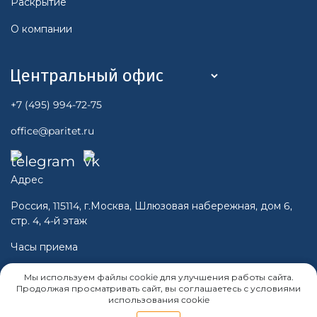
Раскрытие
О компании
+7 (495) 994-72-75
office@paritet.ru
Адрес
Россия, 115114, г.Москва, Шлюзовая набережная, дом 6,
стр. 4, 4-й этаж
Часы приема
Пн-Чт 10:00 - 16:00
Мы используем файлы cookie для улучшения работы сайта.
Пт 10:00 -15:00
Продолжая просматривать сайт, вы соглашаетесь с условиями
использования cookie
Cб, Вс - Выходной